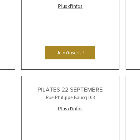
Plus d'infos
Je m'inscris !
PILATES 22 SEPTEMBRE
Rue Philippe Baucq 103
Plus d'infos