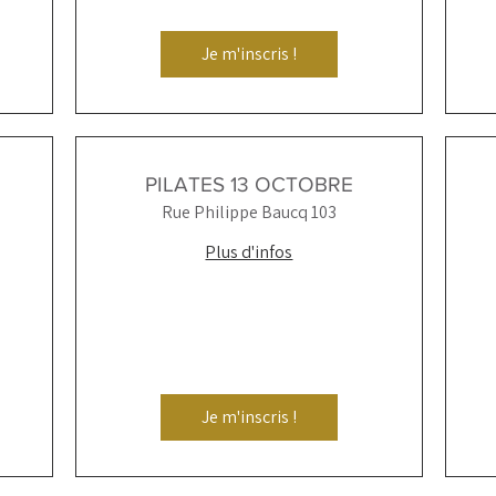
Je m'inscris !
PILATES 13 OCTOBRE
Rue Philippe Baucq 103
Plus d'infos
Je m'inscris !