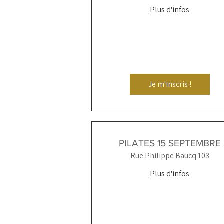
Plus d'infos
Je m'inscris !
PILATES 15 SEPTEMBRE
Rue Philippe Baucq 103
Plus d'infos