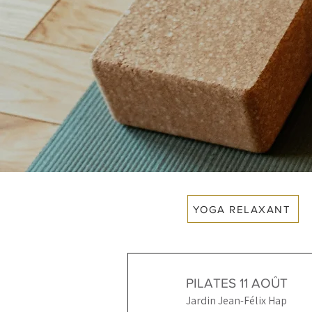
YOGA RELAXANT
PILATES 11 AOÛT
Jardin Jean-Félix Hap