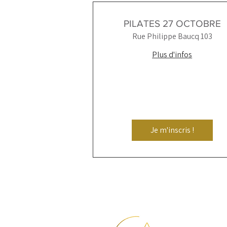
PILATES 27 OCTOBRE
Rue Philippe Baucq 103
Plus d'infos
Je m'inscris !