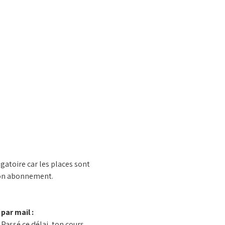
gatoire car les places sont 
 ton abonnement.
ar mail : 
Passé ce délai, ton cours 