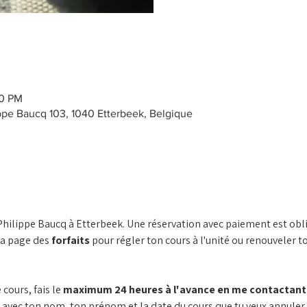
00 PM
ppe Baucq 103, 1040 Etterbeek, Belgique
 Philippe Baucq à Etterbeek. Une réservation avec paiement est obli
la page des 
forfaits
 pour régler ton cours à l'unité ou renouveler
cours, fais le 
maximum 24 heures à l'avance en me contactant p
 avec ton nom, ton prénom et la date du cours que tu veux annuler. 