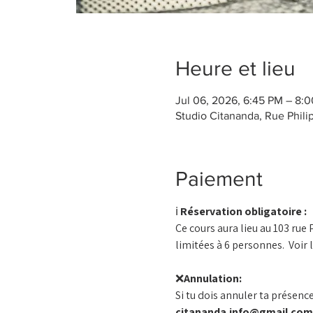
Heure et lieu
Jul 06, 2026, 6:45 PM – 8:
Studio Citananda, Rue Phili
Paiement
ℹ️ 
Réservation obligatoire :
Ce cours aura lieu au 103 rue
limitées à 6 personnes.  Voir 
❌
Annulation:
Si tu dois annuler ta présence 
citananda.info@gmail.com