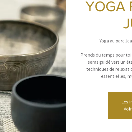
YOGA 
J
Yoga au parc Jea
Prends du temps pour toi 
seras guidé vers un ét
techniques de relaxatio
essentielles, m
Les i
Voi