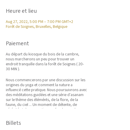
Heure et lieu
Aug 27, 2022, 5:00 PM – 7:00 PM GMT+2
Forêt de Soignes, Bruxelles, Belgique
Paiement
Au départ du kiosque du bois de la cambre,
nous marcherons un peu pour trouver un
endroit tranquille dans la forêt de Soignes ( 20-
30 MIN ).
Nous commencerons par une discussion sur les
origines du yoga et comment la nature a
influencé cette pratique. Nous poursuivrons avec
des méditations guidées et une série d'asanam
sur le thème des éléménts, de la flore, de la
faune, du ciel ... Un moment de détente, de
sérénité et de connection profonde avec la
nature qui nous entoure .
Billets
Prévoir un tapis de yoga ou un essui large et