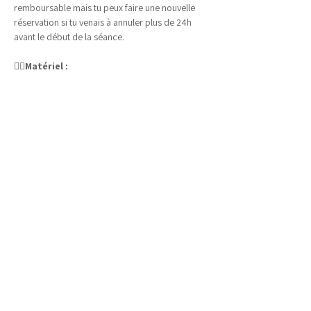
remboursable mais tu peux faire une nouvelle 
réservation si tu venais à annuler plus de 24h 
avant le début de la séance.
🧘‍♀️
Matériel :
Tout le matériel nécessaire est disponible sur 
place, amène des vêtements confortables pour 
être à l'aise pendant ta pratique. Il est possible 
de se changer sur place.
Afficher plus
Emmanuelle Perrichon