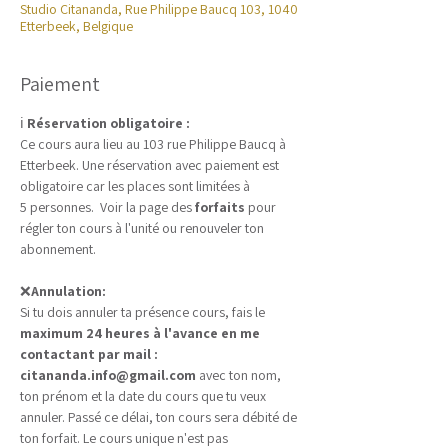
Studio Citananda, Rue Philippe Baucq 103, 1040
Etterbeek, Belgique
Paiement
ℹ️ 
Réservation obligatoire :
Ce cours aura lieu au 103 rue Philippe Baucq à 
Etterbeek. Une réservation avec paiement est 
obligatoire car les places sont limitées à 
5 personnes.  Voir la page des 
forfaits
 pour 
régler ton cours à l'unité ou renouveler ton 
abonnement.
❌
Annulation:
Si tu dois annuler ta présence cours, fais le 
maximum 24 heures à l'avance en me 
contactant par mail : 
citananda.info@gmail.com
 avec ton nom, 
ton prénom et la date du cours que tu veux 
annuler. Passé ce délai, ton cours sera débité de 
ton forfait. Le cours unique n'est pas 