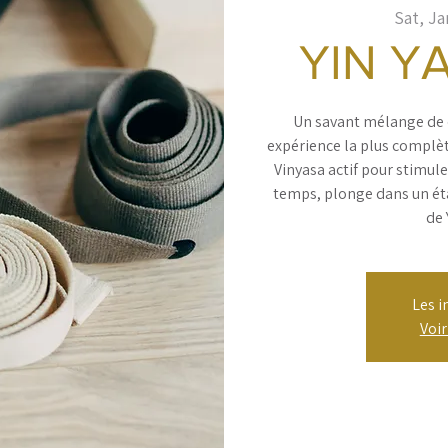
Sat, Ja
YIN Y
Un savant mélange de d
expérience la plus complèt
Vinyasa actif pour stimul
temps, plonge dans un ét
de 
Les i
Voi