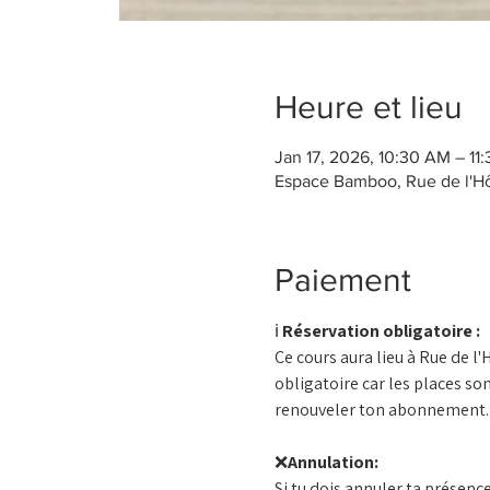
Heure et lieu
Jan 17, 2026, 10:30 AM – 11
Espace Bamboo, Rue de l'Hôt
Paiement
ℹ️ 
Réservation obligatoire :
Ce cours aura lieu à Rue de l
obligatoire car les places son
renouveler ton abonnement.
❌
Annulation:
Si tu dois annuler ta présence,