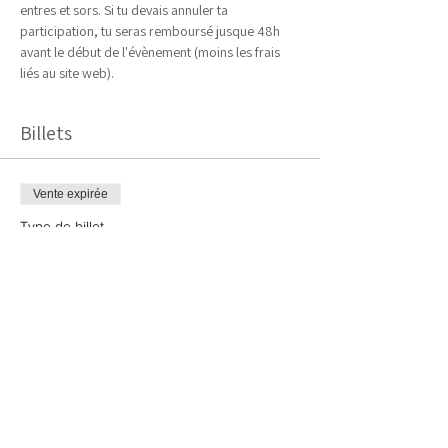
entres et sors. Si tu devais annuler ta 
participation, tu seras remboursé jusque 48h 
avant le début de l'évènement (moins les frais 
liés au site web).
Billets
Vente expirée
Type de billet
Relaxation Profonde Lombaires
Plus d'info
Prix
€15.00
+ €0.38 de frais de billetterie