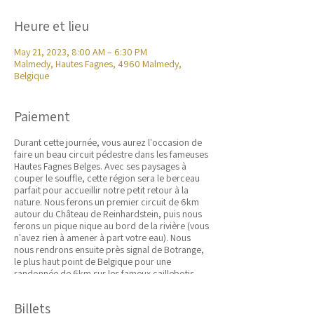
Heure et lieu
May 21, 2023, 8:00 AM – 6:30 PM
Malmedy, Hautes Fagnes, 4960 Malmedy,
Belgique
Paiement
Durant cette journée, vous aurez l'occasion de
faire un beau circuit pédestre dans les fameuses
Hautes Fagnes Belges. Avec ses paysages à
couper le souffle, cette région sera le berceau
parfait pour accueillir notre petit retour à la
nature. Nous ferons un premier circuit de 6km
autour du Château de Reinhardstein, puis nous
ferons un pique nique au bord de la rivière (vous
n'avez rien à amener à part votre eau). Nous
nous rendrons ensuite près signal de Botrange,
le plus haut point de Belgique pour une
randonnée de 6km sur les fameux caillebotis
des Hautes Fagnes. Finalement, déguste une
bière à la brasserie du Peak pour finir cette
Billets
journée en beauté !