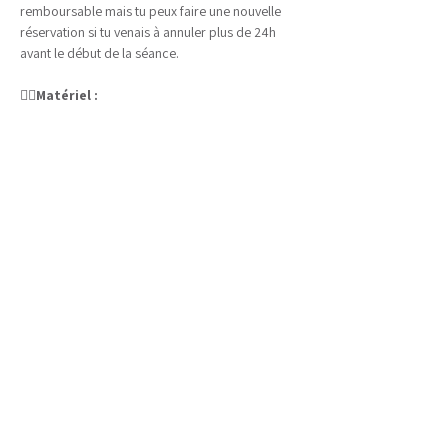
remboursable mais tu peux faire une nouvelle 
réservation si tu venais à annuler plus de 24h 
avant le début de la séance.
🧘‍♀️
Matériel :
Tout le matériel nécessaire est disponible sur 
place, amène des vêtements confortables pour 
être à l'aise pendant ta pratique. Il est possible 
de se changer sur place.
Afficher plus
Emmanuelle Perrichon