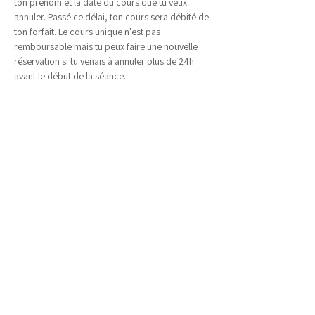
ton prénom et la date du cours que tu veux 
annuler. Passé ce délai, ton cours sera débité de 
ton forfait. Le cours unique n'est pas 
remboursable mais tu peux faire une nouvelle 
réservation si tu venais à annuler plus de 24h 
avant le début de la séance.
🧘‍♀️
Matériel :
Tout le matériel nécessaire est disponible sur 
place, amène des vêtements confortables pour 
être à l'aise pendant ta pratique. Il est possible 
de se changer sur place.
Afficher plus