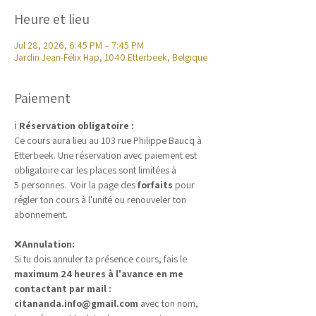
Heure et lieu
Jul 28, 2026, 6:45 PM – 7:45 PM
Jardin Jean-Félix Hap, 1040 Etterbeek, Belgique
Paiement
ℹ️ 
Réservation obligatoire :
Ce cours aura lieu au 103 rue Philippe Baucq à 
Etterbeek. Une réservation avec paiement est 
obligatoire car les places sont limitées à 
5 personnes.  Voir la page des 
forfaits
 pour 
régler ton cours à l'unité ou renouveler ton 
abonnement.
❌
Annulation:
Si tu dois annuler ta présence cours, fais le 
maximum 24 heures à l'avance en me 
contactant par mail : 
citananda.info@gmail.com
 avec ton nom, 