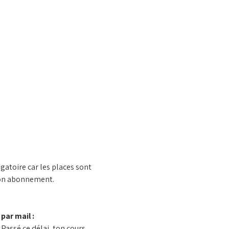
gatoire car les places sont 
 ton abonnement.
ar mail : 
Passé ce délai, ton cours 