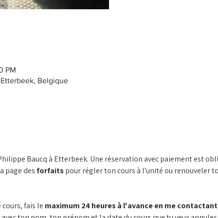
00 PM
 Etterbeek, Belgique
 Philippe Baucq à Etterbeek. Une réservation avec paiement est obli
la page des 
forfaits
 pour régler ton cours à l'unité ou renouveler
cours, fais le 
maximum 24 heures à l'avance en me contactant p
 avec ton nom, ton prénom et la date du cours que tu veux annuler. 