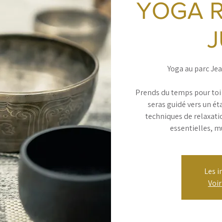
YOGA R
J
Yoga au parc Jea
Prends du temps pour toi 
seras guidé vers un ét
techniques de relaxatio
essentielles, m
Les i
Voi